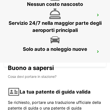
Nessun costo nascosto
GANGNAM DOWNTOWN
SEOUL - KOREA(SOUTH)
Servizio 24/7 nella maggior parte degli
aeroporti principali
Solo auto a noleggio nuove
YONGSAN DOWNTOWN
SEOUL - KOREA(SOUTH)
Buono a sapersi
Cosa devi portare in stazione?
La tua patente di guida valida
Se richiesto, portare una traduzione ufficiale della
patente di guida o una patente di guida