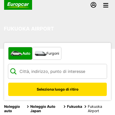
FUKUOKA AIRPORT
Scegli la tipologia di veicolo:
Auto
Furgoni
Seleziona luogo di ritiro
Noleggio
Noleggio Auto
Fukuoka
Fukuoka
auto
Japan
Airport