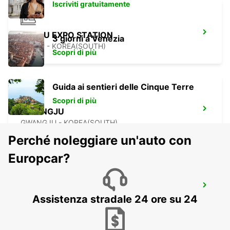
Iscriviti gratuitamente
YEOSU EXPO STATION
3 giorni a Venezia
YEOSU - KOREA(SOUTH)
Scopri di più
Guida ai sentieri delle Cinque Terre
Scopri di più
GWANGJU
GWANGJU - KOREA(SOUTH)
Perché noleggiare un'auto con
Europcar?
KANSAI INTERNATIONAL AIRPORT
Assistenza stradale 24 ore su 24
IZUMISANO - JAPAN