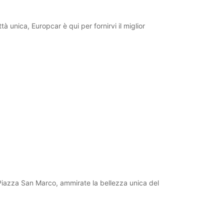
12:31 - 13:59*
18:01 - 19:00*
à unica, Europcar è qui per fornirvi il miglior
08:30 - 12:30
08:00 - 08:29*
12:31 - 18:00*
Chiuso
08:30 - 18:00*
to con costi aggiuntivi
ri possono variare in caso di festività
+39 (041) 5238616
Itinerario
sa Piazza San Marco, ammirate la bellezza unica del