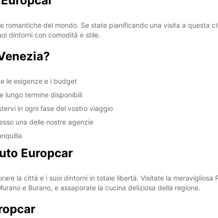
 Europcar
 e romantiche del mondo. Se state pianificando una visita a questa citt
SAB:
oi dintorni con comodità e stile.
 Venezia?
DOM:
te le esigenze e i budget
* Aper
 e lungo termine disponibili
Gli ora
tervi in ogni fase del vostro viaggio
resso una delle nostre agenzie
nquilla
auto Europcar
re la città e i suoi dintorni in totale libertà. Visitate la meraviglio
Murano e Burano, e assaporate la cucina deliziosa della regione.
ropcar