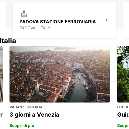
PADOVA STAZIONE FERROVIARIA
PADOVA - ITALY
Italia
ROVIGO
ROVIGO - ITALY
VACANZE IN ITALIA
LUOGHI
r
3 giorni a Venezia
Guid
Scopri di più
Scopri