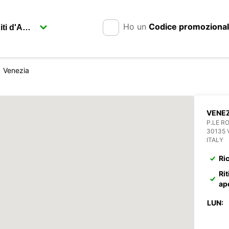
Ho un
Codice promoziona
Venezia
VENEZ
P.LE R
30135 
ITALY
Ri
Rit
ap
LUN: