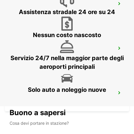
SIRACUSA (SICILIA)
Assistenza stradale 24 ore su 24
SIRACUSA - ITALY
Nessun costo nascosto
TAL-BALAL NAXXAR
IKLIN - MALTA
Servizio 24/7 nella maggior parte degli
aeroporti principali
Solo auto a noleggio nuove
MALTA AEROPORTO INTERNAZIONALE
GUDJA MALTA - MALTA
Buono a sapersi
Cosa devi portare in stazione?