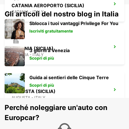
CATANIA AEROPORTO (SICILIA)
CATANIA - ITALY
Gli articoli del nostro blog in Italia
Sblocca i tuoi vantaggi Privilege For You
Iscriviti gratuitamente
CATANIA (SICILIA)
3 giorni a Venezia
CATANIA - ITALY
Scopri di più
Guida ai sentieri delle Cinque Terre
Scopri di più
AUGUSTA (SICILIA)
AUGUSTA - ITALY
Perché noleggiare un'auto con
Europcar?