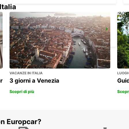
Italia
MONTABAUR
MONTABAUR - GERMANY
VACANZE IN ITALIA
LUOGHI
r
3 giorni a Venezia
Guid
Scopri di più
Scopri
on Europcar?