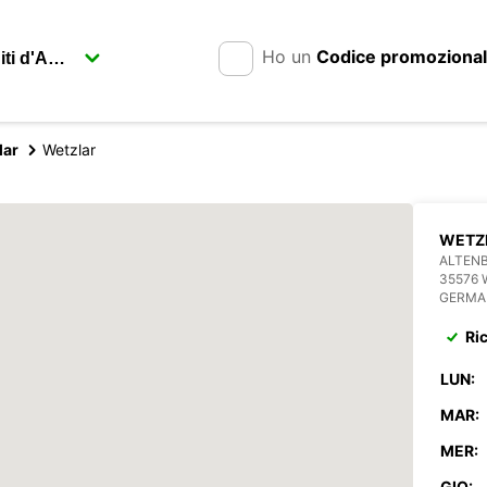
Ho un
Codice promoziona
lar
Wetzlar
WETZ
ALTENB
35576
GERMA
Ri
LUN:
MAR:
MER:
GIO: