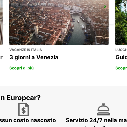
PFULLENDORF
PFULLENDORF - GERMANY
VACANZE IN ITALIA
LUOGHI
r
3 giorni a Venezia
Guid
Scopri di più
Scopri
on Europcar?
ssun costo nascosto
Servizio 24/7 nella m