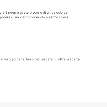
ri possono variare in caso di festività
io a Singen e avete bisogno di un veicolo per
e godere di un viaggio comodo e senza stress.
+49 (7731) 87790
Itinerario
viaggio per affari o per piacere, vi offre la libertà