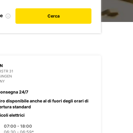
le
Cerca
EN
RSTR 31
SINGEN
NY
consegna 24/7
iro disponibile anche al di fuori degli orari di
ertura standard
coli elettrici
07:00 - 18:00
06:30 - 06:59*