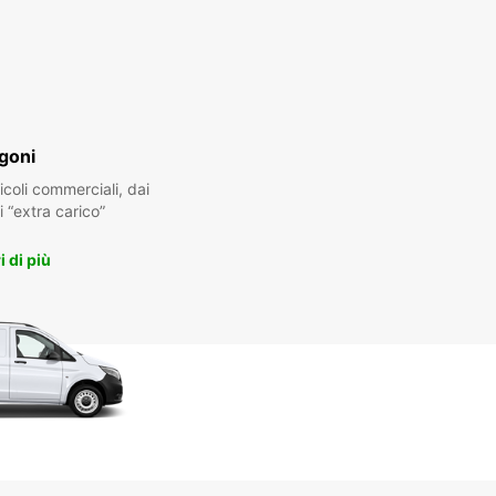
goni
oli commerciali, dai
i “extra carico”
 di più