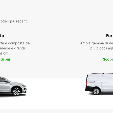
delli più recenti
to
Fur
otta è composta da
Ampia gamma di veic
, medie e grandi
più piccoli agl
sioni
 di più
Scopri