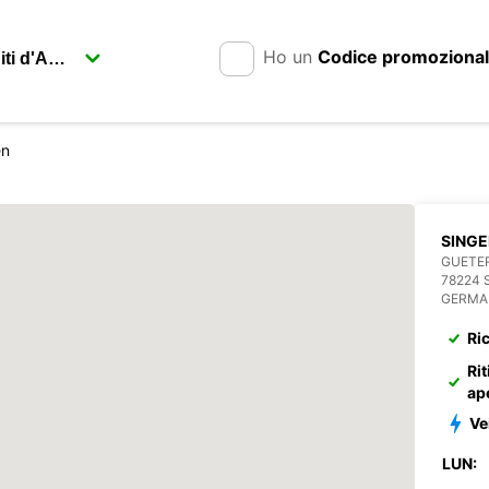
Ho un
Codice promoziona
en
SING
GUETE
78224 
GERMA
Ri
Rit
ap
Vei
LUN: