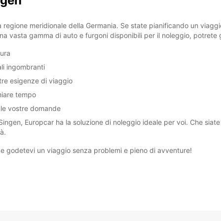
ngen
Gli ora
la regione meridionale della Germania. Se state pianificando un viagg
una vasta gamma di auto e furgoni disponibili per il noleggio, potret
ura
ali ingombranti
stre esigenze di viaggio
miare tempo
e le vostre domande
gen, Europcar ha la soluzione di noleggio ideale per voi. Che siate in 
tà.
n e godetevi un viaggio senza problemi e pieno di avventure!