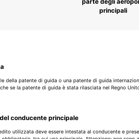
parte degli aeropor
principali
da
ale della patente di guida o una patente di guida internazio
che se la patente di guida è stata rilasciata nel Regno Unit
 del conducente principale
edito utilizzata deve essere intestata al conducente e prese
to obbligatorie, tra cui una principale. Attenzione: non son