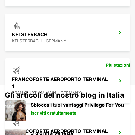
KELSTERBACH
KELSTERBACH - GERMANY
Più stazioni
FRANCOFORTE AEROPORTO TERMINAL
1
FRANKFURT AM MAIN - GERMANY
Gli articoli del nostro blog in Italia
Sblocca i tuoi vantaggi Privilege For You
Iscriviti gratuitamente
FRANCOFORTE AEROPORTO TERMINAL
3 giorni a Venezia