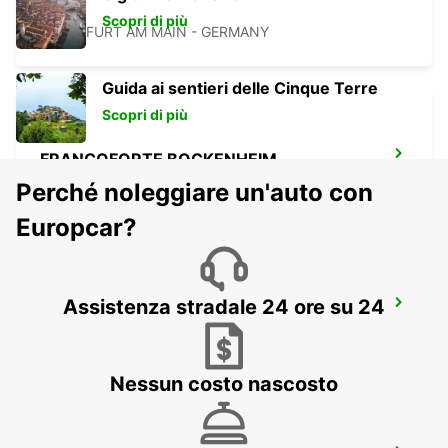
3
Scopri di più
FRANKFURT AM MAIN - GERMANY
Guida ai sentieri delle Cinque Terre
Scopri di più
FRANCOFORTE BOCKENHEIM
FRANKFURT AM MAIN - GERMANY
Perché noleggiare un'auto con
Europcar?
Assistenza stradale 24 ore su 24
LANGEN
LANGEN - GERMANY
Nessun costo nascosto