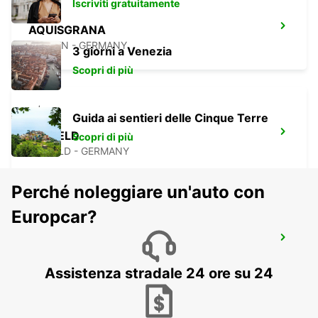
Iscriviti gratuitamente
AQUISGRANA
AACHEN - GERMANY
3 giorni a Venezia
Scopri di più
Guida ai sentieri delle Cinque Terre
KREFELD
Scopri di più
KREFELD - GERMANY
Perché noleggiare un'auto con
Europcar?
DUSSELDORF CITTÀ
DUESSELDORF - GERMANY
Assistenza stradale 24 ore su 24