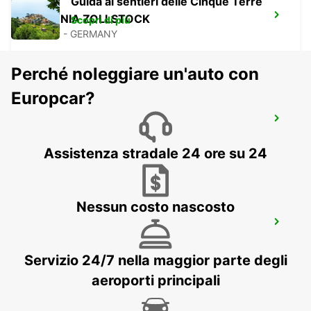
Guida ai sentieri delle Cinque Terre
COLONIA ZOLLSTOCK
Scopri di più
KOELN - GERMANY
Perché noleggiare un'auto con
Europcar?
COLONIA BILDERSTOECKCHEN
KOELN - GERMANY
Assistenza stradale 24 ore su 24
Nessun costo nascosto
COLONIA EHRENFELD
KOELN - GERMANY
Servizio 24/7 nella maggior parte degli
aeroporti principali