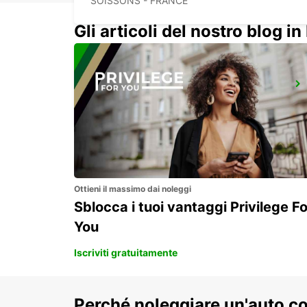
SOISSONS - FRANCE
Gli articoli del nostro blog in 
PARIGI CHARLES DE GAULLE AEROPORTO T1
ROISSY EN FRANCE - FRANCE
Ottieni il massimo dai noleggi
Sblocca i tuoi vantaggi Privilege Fo
You
Iscriviti gratuitamente
Perché noleggiare un'auto c