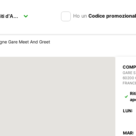
Ho un
Codice promoziona
gne Gare Meet And Greet
COMPI
SERVI
GARE 
60200
FRANC
Rit
ap
LUN:
MAR: