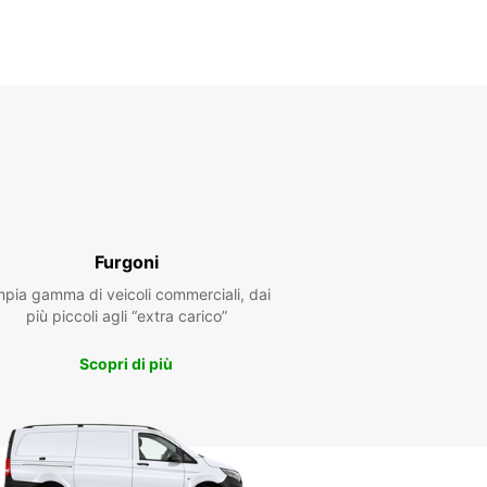
to con costi aggiuntivi
ri possono variare in caso di festività
+33 (0) 0344900700
Itinerario
Furgoni
pia gamma di veicoli commerciali, dai
più piccoli agli “extra carico”
Scopri di più