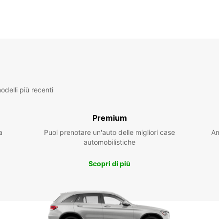
* Aper
Gli ora
delli più recenti
Premium
a
Puoi prenotare un'auto delle migliori case
Am
automobilistiche
Scopri di più