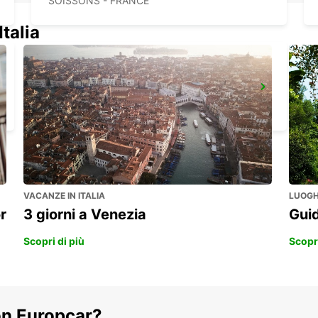
SOISSONS - FRANCE
Italia
PARIGI CHARLES DE GAULLE AEROPORTO T2
ROISSY EN FRANCE - FRANCE
VACANZE IN ITALIA
LUOGHI
r
3 giorni a Venezia
Guid
Scopri di più
Scopri
on Europcar?