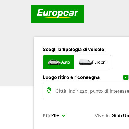
Scegli la tipologia di veicolo:
Auto
Furgoni
Luogo ritiro e riconsegna
Età
Vivo in