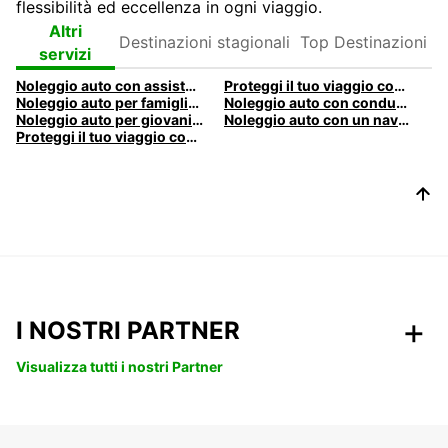
flessibilità ed eccellenza in ogni viaggio.
Destinazioni
Top
Altri
stagionali
Destinazioni
servizi
Noleggio auto con assistenza stradale estesa
Proteggi il tuo viaggio con le nostre coperture
Noleggio auto per famiglie con Europcar
Noleggio auto con conducente aggiuntivo con Europcar
Noleggio auto per giovani conducenti con Europcar
Noleggio auto con un navigatore GPS per il tuo viaggio
Proteggi il tuo viaggio con le nostre coperture
I NOSTRI PARTNER
Visualizza tutti i nostri Partner