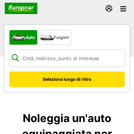
Scegli la tipologia di veicolo:
Auto
Furgoni
Seleziona luogo di ritiro
Noleggia un'auto
equipaggiata per