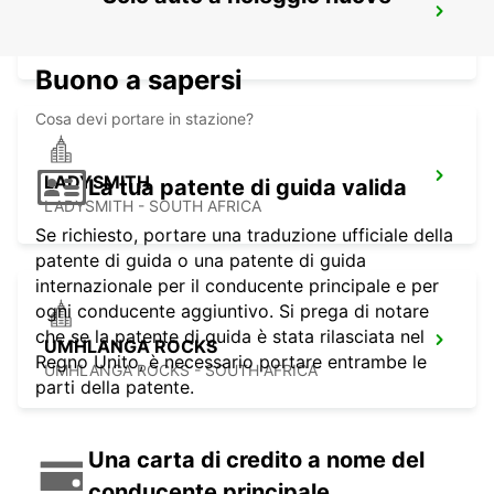
MALELANE
MPUMALANGA - SOUTH AFRICA
Buono a sapersi
Cosa devi portare in stazione?
LADYSMITH
La tua patente di guida valida
LADYSMITH - SOUTH AFRICA
Se richiesto, portare una traduzione ufficiale della
patente di guida o una patente di guida
internazionale per il conducente principale e per
ogni conducente aggiuntivo. Si prega di notare
che se la patente di guida è stata rilasciata nel
UMHLANGA ROCKS
Regno Unito, è necessario portare entrambe le
UMHLANGA ROCKS - SOUTH AFRICA
parti della patente.
Una carta di credito a nome del
conducente principale