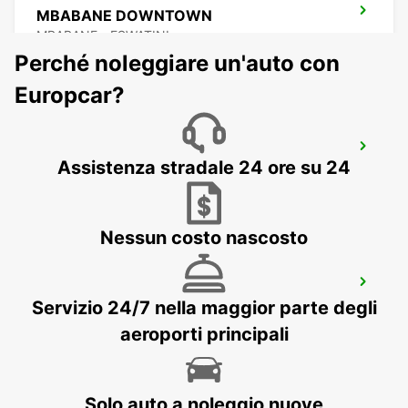
MBABANE DOWNTOWN
MBABANE - ESWATINI
Perché noleggiare un'auto con
Europcar?
NEWCASTLE
Assistenza stradale 24 ore su 24
NEWCASTLE - SOUTH AFRICA
Nessun costo nascosto
DURBAN AEROPORTO
Servizio 24/7 nella maggior parte degli
DURBAN - SOUTH AFRICA
aeroporti principali
Solo auto a noleggio nuove