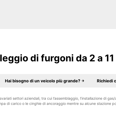
leggio di furgoni da 2 a 11
Hai bisogno di un veicolo più grande?
Richiedi 
ariati settori aziendali, tra cui l’assemblaggio, l’installazione di gas/a
rampa di carico o le cinghie di ancoraggio mentre su alcune stazione po