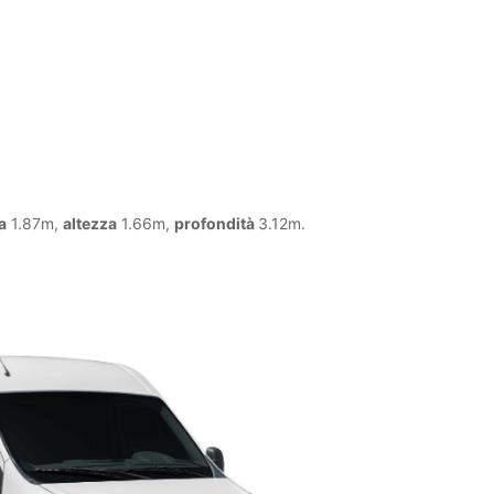
a
1.87m,
altezza
1.66m,
profondità
3.12m.