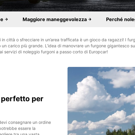
ne
Maggiore maneggevolezza
Perché nole
in città o sfrecciare in un’area trafficata è un gioco da ragazzi! I fur
 un carico più grande. L’idea di manovrare un furgone gigantesco su s
i servizi di noleggio furgoni a passo corto di Europcar!
 perfetto per
 devi consegnare un ordine
 potrebbe essere la
cegliere tra una vasta