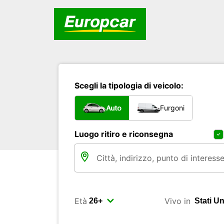
Scegli la tipologia di veicolo:
Auto
Furgoni
Luogo ritiro e riconsegna
Età
Vivo in