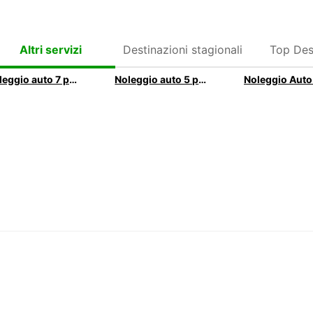
Destinazioni stagionali
Top Des
Altri servizi
Noleggio auto 7 posti | Noleggia un'auto 7 posti con Europcar
Noleggio auto 5 posti | Noleggia un'auto 5 posti con Europcar