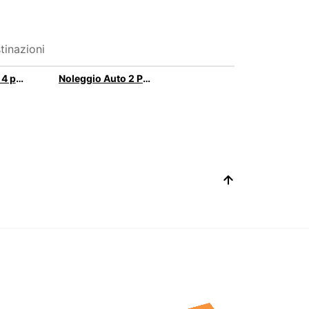
tinazioni
Noleggio Auto 4 posti | Noleggia un'auto 4 posti con Europcar
Noleggio Auto 2 Posti | Noleggia un'auto a 2 posti con Europcar