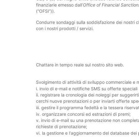
finanziarie emesso dall’
Office of Financial Sanctio
(“OFSI”)).
Condurre sondaggi sulla soddisfazione dei nostri cli
con i nostri prodotti / servizi.
Chattare in tempo reale sul nostro sito web.
Svolgimento di attività di sviluppo commerciale e m
i. invio di e-mail e notifiche SMS su offerte special
ii. registrare la cronologia dei noleggi per suggerirt
cerchi nuove prenotazioni o per inviarti offerte spe
iii. gestire il programma fedeltà e la tessera riserv
iv. organizzare concorsi ed estrazioni di premi;
v. invio di e-mail su una prenotazione non completat
richieste di prenotazione;
vi. la gestione e l'aggiornamento del database dei p