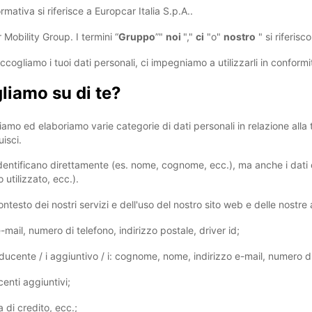
mativa si riferisce a Europcar Italia S.p.A..
Mobility Group. I termini “
Gruppo
”"
noi
","
ci
"o"
nostro
" si riferis
cogliamo i tuoi dati personali, ci impegniamo a utilizzarli in conform
gliamo su di te?
gliamo ed elaboriamo varie categorie di dati personali in relazione alla
uisci.
 identificano direttamente (es. nome, cognome, ecc.), ma anche i dati c
 utilizzato, ecc.).
ntesto dei nostri servizi e dell'uso del nostro sito web e delle nostr
e-mail, numero di telefono, indirizzo postale, driver id;
conducente / i aggiuntivo / i: cognome, nome, indirizzo e-mail, numero di
centi aggiuntivi;
 di credito, ecc.;