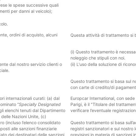
rese le spese successive quali
menti per danni al veicolo);
colo.
te, ordini di acquisto, alcuni
Questa attività di trattamento si 
(i) Questo trattamento è necessari
noleggio che stipuli con noi.
te dal nostro servizio clienti o
(ii) L'uso della soluzione di rico
ciale.
Questo trattamento si basa sul no
con carte di credito/di pagament
ri internazionali curati: (a) dal
Europcar International, con sede 
ominato “
Specially Designated
Parigi, è il "Titolare del trattamen
li elenchi tenuti dal Dipartimento
verificare l’eventuale registrazion
 delle Nazioni Unite, (c)
o (incluso l’elenco consolidato
Questo trattamento si basa sull’a
posti alle sanzioni finanziarie
registri sanzionatori e sul nostro 
ato dei destinatari delle sanzioni
previsioni in materia di sanzioni i