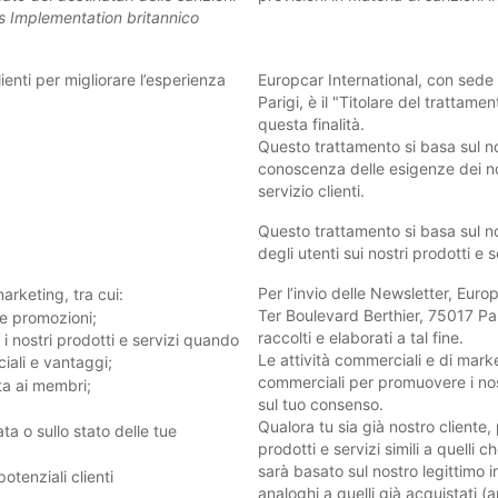
ns Implementation britannico
enti per migliorare l’esperienza
Europcar International, con sede 
Parigi, è il "Titolare del trattame
questa finalità.
Questo trattamento si basa sul no
conoscenza delle esigenze dei nostr
servizio clienti.
Questo trattamento si basa sul n
degli utenti sui nostri prodotti e s
Per l’invio delle Newsletter, Euro
arketing, tra cui:
Ter Boulevard Berthier, 75017 Pari
i e promozioni;
raccolti e elaborati a tal fine.
i i nostri prodotti e servizi quando
Le attività commerciali e di mark
ciali e vantaggi;
commerciali per promuovere i nostr
ata ai membri;
sul tuo consenso.
Qualora tu sia già nostro cliente
a o sullo stato delle tue
prodotti e servizi simili a quelli 
sarà basato sul nostro legittimo i
otenziali clienti
analoghi a quelli già acquistati (