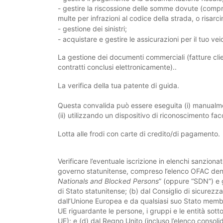
- gestire la riscossione delle somme dovute (comp
multe per infrazioni al codice della strada, o risarci
- gestione dei sinistri;
- acquistare e gestire le assicurazioni per il tuo vei
La gestione dei documenti commerciali (fatture clien
contratti conclusi elettronicamente)..
La verifica della tua patente di guida.
Questa convalida può essere eseguita (i) manualmen
(ii) utilizzando un dispositivo di riconoscimento fac
Lotta alle frodi con carte di credito/di pagamento.
Verificare l’eventuale iscrizione in elenchi sanzionato
governo statunitense, compreso l’elenco OFAC den
Nationals and Blocked Persons
” (oppure “SDN”) e g
di Stato statunitense; (b) dal Consiglio di sicurezza
dall’Unione Europea e da qualsiasi suo Stato membr
UE riguardante le persone, i gruppi e le entità sotto
UE); e (d) dal Regno Unito (incluso l’elenco consolid