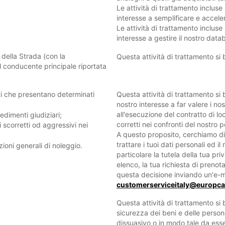
Le attività di trattamento incluse
interesse a semplificare e acceler
Le attività di trattamento incluse 
interesse a gestire il nostro datab
 della Strada (con la
Questa attività di trattamento si 
l conducente principale riportata
ti che presentano determinati
Questa attività di trattamento si b
nostro interesse a far valere i nostr
all'esecuzione del contratto di l
dimenti giudiziari;
corretti nei confronti del nostro 
 scorretti od aggressivi nei
A questo proposito, cerchiamo di 
trattare i tuoi dati personali ed il r
izioni generali di noleggio.
particolare la tutela della tua pr
elenco, la tua richiesta di prenot
questa decisione inviando un'e-ma
customerserviceitaly@europc
Questa attività di trattamento si 
sicurezza dei beni e delle person
dissuasivo o in modo tale da essere