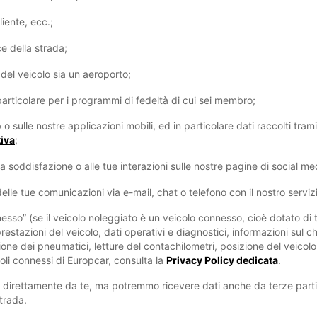
liente, ecc.;
ce della strada;
ro del veicolo sia un aeroporto;
 particolare per i programmi di fedeltà di cui sei membro;
b o sulle nostre applicazioni mobili, ed in particolare dati raccolti tram
tiva
;
lla soddisfazione o alle tue interazioni sulle nostre pagine di social m
 delle tue comunicazioni via e-mail, chat o telefono con il nostro servizi
nnesso” (se il veicolo noleggiato è un veicolo connesso, cioè dotato d
 prestazioni del veicolo, dati operativi e diagnostici, informazioni sul 
one dei pneumatici, letture del contachilometri, posizione del veicolo 
coli connessi di Europcar, consulta la
Privacy Policy dedicata
.
i direttamente da te, ma potremmo ricevere dati anche da terze parti
strada.