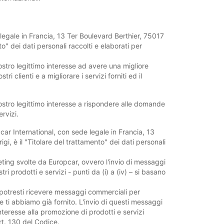
legale in Francia, 13 Ter Boulevard Berthier, 75017
nto" dei dati personali raccolti e elaborati per
stro legittimo interesse ad avere una migliore
i clienti e a migliorare i servizi forniti ed il
ostro legittimo interesse a rispondere alle domande
ervizi.
pcar International, con sede legale in Francia, 13
gi, è il "Titolare del trattamento" dei dati personali
eting svolte da Europcar, ovvero l'invio di messaggi
i prodotti e servizi - punti da (i) a (iv) – si basano
, potresti ricevere messaggi commerciali per
che ti abbiamo già fornito. L'invio di questi messaggi
nteresse alla promozione di prodotti e servizi
art. 130 del Codice.