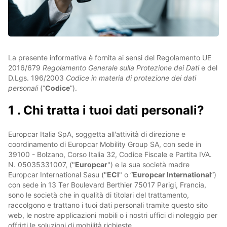
La presente informativa è fornita ai sensi del Regolamento UE
2016/679
Regolamento Generale sulla Protezione dei Dati
e del
D.Lgs. 196/2003
Codice in materia di protezione dei dati
personali
(“
Codice
”).
1 . Chi tratta i tuoi dati personali?
Europcar Italia SpA, soggetta all'attività di direzione e
coordinamento di Europcar Mobility Group SA, con sede in
39100 - Bolzano, Corso Italia 32, Codice Fiscale e Partita IVA.
N. 05035331007, ("
Europcar
") e la sua società madre
Europcar International Sasu ("
ECI
" o “
Europcar International
”)
con sede in 13 Ter Boulevard Berthier 75017 Parigi, Francia,
sono le società che in qualità di titolari del trattamento,
raccolgono e trattano i tuoi dati personali tramite questo sito
web, le nostre applicazioni mobili o i nostri uffici di noleggio per
offrirti le soluzioni di mobilità richieste.